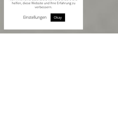
helfen, diese Website und Ihre Erfahrung zu
verbessern.
Einstellungen
Okay
Über uns
Der Fliesenlegerbetrieb André Rosenow besteht aus
einem sehr erfahrenen Team , welches mit den
modernsten Fliesenverlegungshilfsmitteln ausgestattet
ist. Individuell und kreativ, ganz nach Ihrem Budget, Ihren
Wünschen und örtlichen Gegebenheiten, bieten wir Ihnen